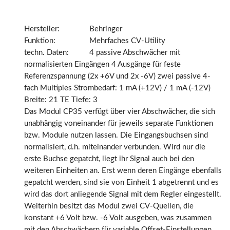
Hersteller:
Behringer
Funktion:
Mehrfaches CV-Utility
techn. Daten:
4 passive Abschwächer mit
normalisierten Eingängen 4 Ausgänge für feste
Referenzspannung (2x +6V und 2x -6V) zwei passive 4-
fach Multiples Strombedarf: 1 mA (+12V) / 1 mA (-12V)
Breite: 21 TE Tiefe: 3
Das Modul CP35 verfügt über vier Abschwächer, die sich
unabhängig voneinander für jeweils separate Funktionen
bzw. Module nutzen lassen. Die Eingangsbuchsen sind
normalisiert, d.h. miteinander verbunden. Wird nur die
erste Buchse gepatcht, liegt ihr Signal auch bei den
weiteren Einheiten an. Erst wenn deren Eingänge ebenfalls
gepatcht werden, sind sie von Einheit 1 abgetrennt und es
wird das dort anliegende Signal mit dem Regler eingestellt.
Weiterhin besitzt das Modul zwei CV-Quellen, die
konstant +6 Volt bzw. -6 Volt ausgeben, was zusammen
mit den Abschwächern für variable Offset-Einstellungen