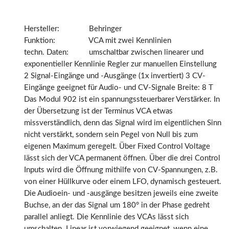
Hersteller:
Behringer
Funktion:
VCA mit zwei Kennlinien
techn. Daten:
umschaltbar zwischen linearer und
exponentieller Kennlinie Regler zur manuellen Einstellung
2 Signal-Eingänge und -Ausgänge (1x invertiert) 3 CV-
Eingänge geeignet für Audio- und CV-Signale Breite: 8 T
Das Modul 902 ist ein spannungssteuerbarer Verstärker. In
der Übersetzung ist der Terminus VCA etwas
missverständlich, denn das Signal wird im eigentlichen Sinn
nicht verstärkt, sondern sein Pegel von Null bis zum
eigenen Maximum geregelt. Über Fixed Control Voltage
lässt sich der VCA permanent öffnen. Über die drei Control
Inputs wird die Öffnung mithilfe von CV-Spannungen, z.B.
von einer Hüllkurve oder einem LFO, dynamisch gesteuert.
Die Audioein- und -ausgänge besitzen jeweils eine zweite
Buchse, an der das Signal um 180° in der Phase gedreht
parallel anliegt. Die Kennlinie des VCAs lässt sich
umschalten. Linear ist vorwiegend geeignet, wenn eine